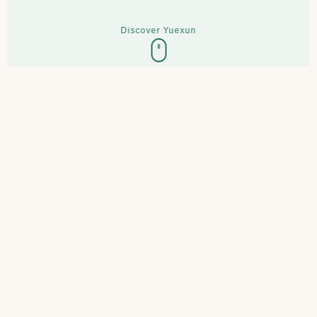
Discover Yuexun
AI Vietnamese Translation · Live
Vietnamese
translation,
professionalism is
Yuexun
Dịch thuật tiếng Việt · Chuyên nghiệp là